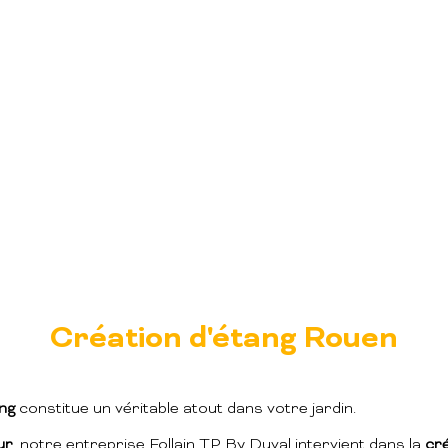
Création d'étang Rouen
ng
constitue un véritable atout dans votre jardin.
ur
, notre entreprise Follain TP By Duval intervient dans la
cré