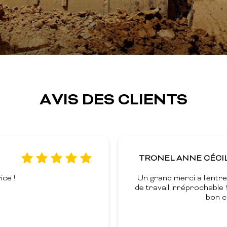
AVIS DES CLIENTS
NNE CÉCILE
TE
i a l'entreprise SARL Follain pour sa qualité
éprochable ! Un service de qualité avec de très
bon conseil ! Un bon...