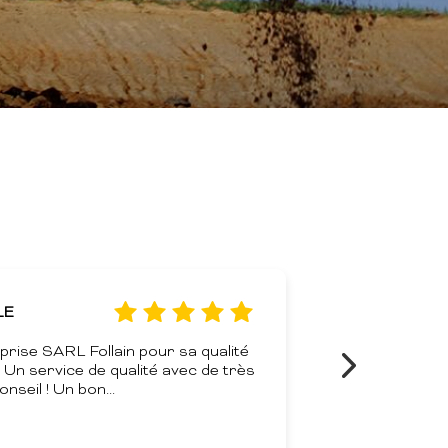
LLIER MICKAEL ET SANDRINE
travail sérieux et nickel .