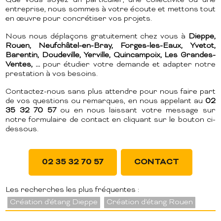
Que vous soyez un particulier, une collectivité ou une
entreprise, nous sommes à votre écoute et mettons tout
en œuvre pour concrétiser vos projets.
Nous nous déplaçons gratuitement chez vous à
Dieppe,
Rouen, Neufchâtel-en-Bray, Forges-les-Eaux, Yvetot,
Barentin, Doudeville, Yerville, Quincampoix, Les Grandes-
Ventes, ...
pour étudier votre demande et adapter notre
prestation à vos besoins.
Contactez-nous sans plus attendre pour nous faire part
de vos questions ou remarques, en nous appelant au
02
35 32 70 57
ou en nous laissant votre message sur
notre formulaire de contact en cliquant sur le bouton ci-
dessous.
02 35 32 70 57
CONTACT
Les recherches les plus fréquentes :
Création d'étang Dieppe
Création d'étang Rouen