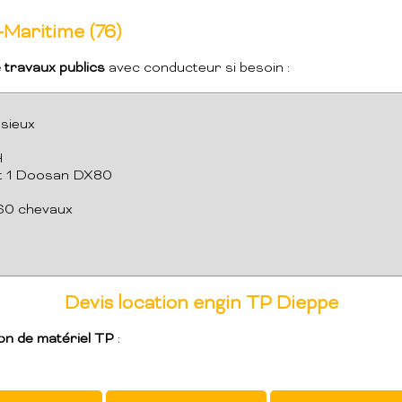
-Maritime (76)
 travaux publics
avec conducteur si besoin :
ssieux
H
 et 1 Doosan DX80
360 chevaux
Devis location engin TP Dieppe
on de matériel TP
: