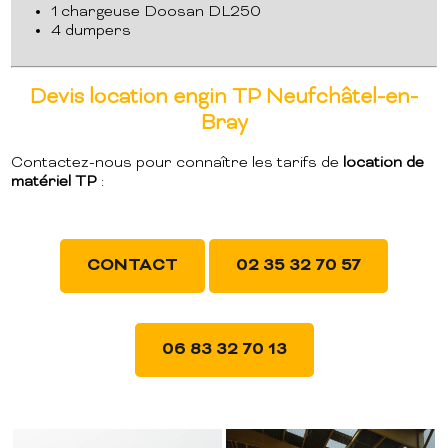
1 chargeuse Doosan DL250
4 dumpers
Devis location engin TP Neufchâtel-en-
Bray
Contactez-nous pour connaître les tarifs de
location de
matériel TP
:
CONTACT
02 35 32 70 57
06 83 32 70 13