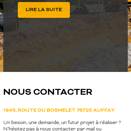
Entreprise TP située à Auffay à proximité
de Dieppe (76), la Follain TP By Duval se
LIRE LA SUITE
met au service des particuliers, des
professionnels et des collectivités pour des
travaux d'assainissement, terrassement, [...]
LIRE LA SUITE
NOUS CONTACTER
1945, ROUTE DU BOSMELET 76720 AUFFAY
Un besoin, une demande, un futur projet à réaliser ?
N’hésitez pas à nous contacter par mail ou